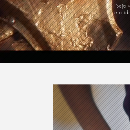
Seja 
e a id