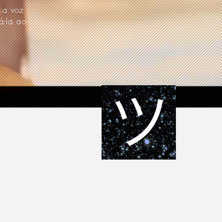
 a voz
á-la ao