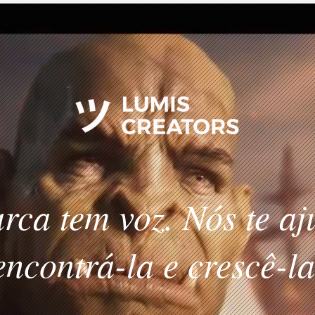
rca tem voz. Nós te a
encontrá-la e crescê-la