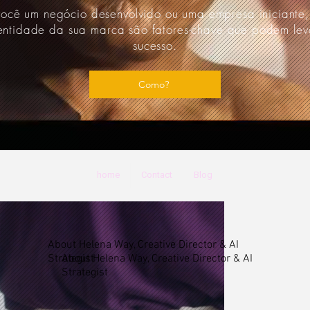
você um negócio desenvolvido ou uma empresa iniciante,
entidade da sua marca são fatores-chave que podem lev
sucesso.
Como?
home
Contact
Blog
About Helena Way, Creative Director & AI
Strategist
About Helena Way, Creative Director & AI
Strategist