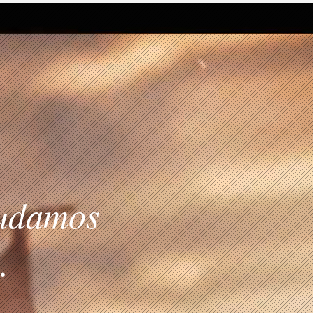
judamos
.